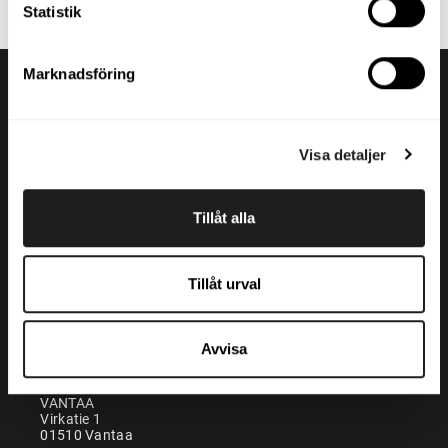
Statistik
Marknadsföring
Visa detaljer
Tillåt alla
+358 200 70070
sales@maatori.fi
Tillåt urval
Maatori Oy
Kontor
KANGASALA
Avvisa
Somerotie 8
36220 Kangasala
VANTAA
Virkatie 1
01510 Vantaa