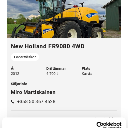
New Holland FR9080 4WD
Fodertröskor
År
Drifttimmar
Plats
2012
4 700 t
Karvia
Säljarinfo
Miro Martiskainen
+358 50 367 4528
Leasingpris från:
124 900 €
1 769 €/mån