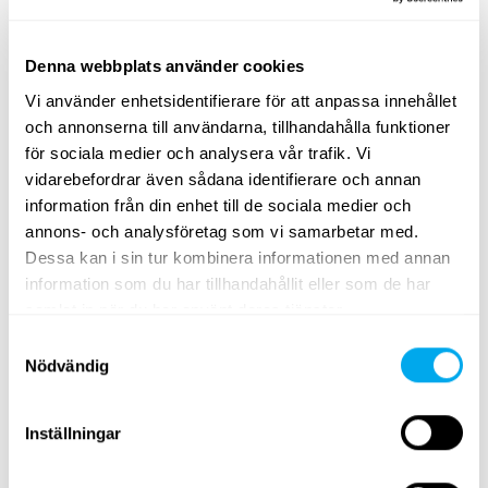
Denna webbplats använder cookies
Vi använder enhetsidentifierare för att anpassa innehållet
och annonserna till användarna, tillhandahålla funktioner
för sociala medier och analysera vår trafik. Vi
Ett brett utbud av tunga fordon
vidarebefordrar även sådana identifierare och annan
Välj kategori
entreprenad
,
transportfordon
,
lantbruk
,
information från din enhet till de sociala medier och
skogsmaskiner
,
materialhantering
eller
grönytemaskiner
.
annons- och analysföretag som vi samarbetar med.
Dessa kan i sin tur kombinera informationen med annan
Använd sökkriterierna för tunga fordon på sidan för att
information som du har tillhandahållit eller som de har
hitta traktorer, skogsmaskiner, teleskoplastare eller
samlat in när du har använt deras tjänster.
grävlastare som passar dina behov. Sök efter tunga
Samtyckesval
fordon efter produktgrupp, märke, modell, ort, modellår,
Nödvändig
pris, typ av annons eller produktens totalvikt.
Ta en titt på Maatoris utbud av tunga fordon och hitta
Inställningar
rätt produkt för dina behov! Om du inte hittar det du
söker kan du alltid kontakta vår
försäljningsavdelning
.