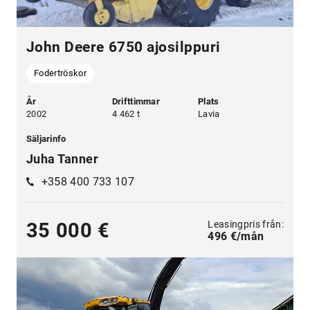
John Deere 6750 ajosilppuri
Fodertröskor
År
Drifttimmar
Plats
2002
4 462 t
Lavia
Säljarinfo
Juha Tanner
+358 400 733 107
Leasingpris från:
35 000 €
496 €/mån