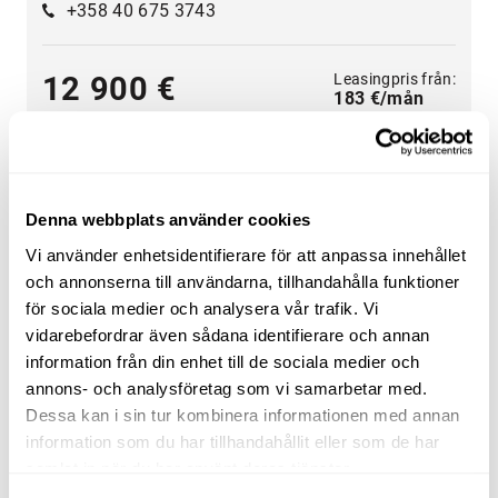
+358 40 675 3743
Leasingpris från:
12 900 €
183 €/mån
1
2
Denna webbplats använder cookies
Vi använder enhetsidentifierare för att anpassa innehållet
och annonserna till användarna, tillhandahålla funktioner
för sociala medier och analysera vår trafik. Vi
Ett brett utbud av tunga fordon
vidarebefordrar även sådana identifierare och annan
Välj kategori
entreprenad
,
transportfordon
,
lantbruk
,
information från din enhet till de sociala medier och
skogsmaskiner
,
materialhantering
eller
grönytemaskiner
.
annons- och analysföretag som vi samarbetar med.
Dessa kan i sin tur kombinera informationen med annan
Använd sökkriterierna för tunga fordon på sidan för att
information som du har tillhandahållit eller som de har
hitta traktorer, skogsmaskiner, teleskoplastare eller
samlat in när du har använt deras tjänster.
grävlastare som passar dina behov. Sök efter tunga