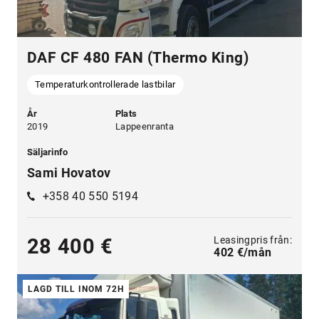
DAF CF 480 FAN (Thermo King)
Temperaturkontrollerade lastbilar
År
Plats
2019
Lappeenranta
Säljarinfo
Sami Hovatov
+358 40 550 5194
Leasingpris från:
28 400 €
402 €/mån
LAGD TILL INOM 72H