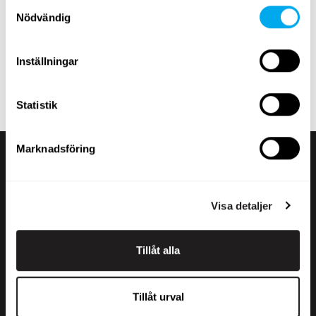
Samtyckesval
fordon efter produktgrupp, märke, modell, ort, modellår,
Nödvändig
pris, typ av annons eller produktens totalvikt.
Ta en titt på Maatoris utbud av tunga fordon och hitta
Inställningar
rätt produkt för dina behov! Om du inte hittar det du
söker kan du alltid kontakta vår
försäljningsavdelning
.
Statistik
Marknadsföring
Visa detaljer
Tillåt alla
+358 200 70070
sales@maatori.fi
Tillåt urval
Maatori Oy