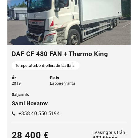
DAF CF 480 FAN + Thermo King
Temperaturkontrollerade lastbilar
År
Plats
2019
Lappeenranta
Säljarinfo
Sami Hovatov
+358 40 550 5194
Leasingpris från:
28 400 €
402 €/mån