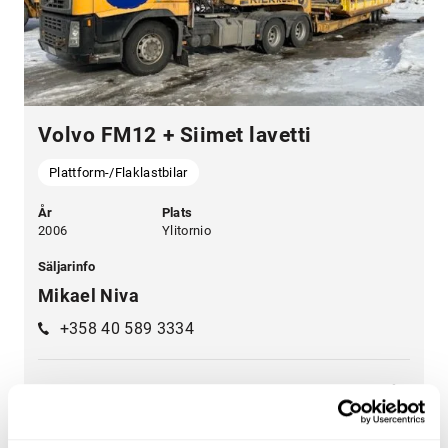
Volvo FM12 + Siimet lavetti
Plattform-/Flaklastbilar
År
Plats
2006
Ylitornio
Säljarinfo
Mikael Niva
+358 40 589 3334
Leasingpris från:
69 000 €
977 €/mån