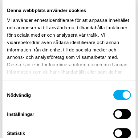
Denna webbplats använder cookies
Vi använder enhetsidentifierare för att anpassa innehållet
och annonserna till användarna, tillhandahålla funktioner
för sociala medier och analysera vår trafik. Vi
Ett brett utbud av tunga fordon
vidarebefordrar även sådana identifierare och annan
Välj kategori
entreprenad
,
transportfordon
,
lantbruk
,
information från din enhet till de sociala medier och
skogsmaskiner
,
materialhantering
eller
grönytemaskiner
.
annons- och analysföretag som vi samarbetar med.
Dessa kan i sin tur kombinera informationen med annan
Använd sökkriterierna för tunga fordon på sidan för att
information som du har tillhandahållit eller som de har
hitta traktorer, skogsmaskiner, teleskoplastare eller
samlat in när du har använt deras tjänster.
grävlastare som passar dina behov. Sök efter tunga
Samtyckesval
fordon efter produktgrupp, märke, modell, ort, modellår,
Nödvändig
pris, typ av annons eller produktens totalvikt.
Ta en titt på Maatoris utbud av tunga fordon och hitta
Inställningar
rätt produkt för dina behov! Om du inte hittar det du
söker kan du alltid kontakta vår
försäljningsavdelning
.
Statistik