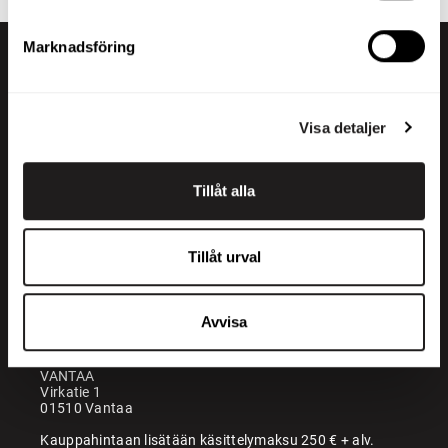
Marknadsföring
Visa detaljer
Tillåt alla
+358 200 70070
sales@maatori.fi
Tillåt urval
Maatori Oy
Kontor
KANGASALA
Avvisa
Somerotie 8
36220 Kangasala
VANTAA
Virkatie 1
01510 Vantaa
Kauppahintaan lisätään käsittelymaksu 250 € + alv.