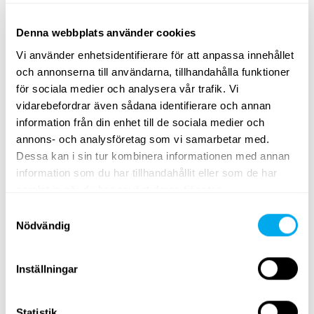
Denna webbplats använder cookies
Vi använder enhetsidentifierare för att anpassa innehållet
och annonserna till användarna, tillhandahålla funktioner
för sociala medier och analysera vår trafik. Vi
Ett brett utbud av tunga fordon
vidarebefordrar även sådana identifierare och annan
Välj kategori
entreprenad
,
transportfordon
,
lantbruk
,
information från din enhet till de sociala medier och
skogsmaskiner
,
materialhantering
eller
grönytemaskiner
.
annons- och analysföretag som vi samarbetar med.
Dessa kan i sin tur kombinera informationen med annan
Använd sökkriterierna för tunga fordon på sidan för att
information som du har tillhandahållit eller som de har
hitta traktorer, skogsmaskiner, teleskoplastare eller
samlat in när du har använt deras tjänster.
grävlastare som passar dina behov. Sök efter tunga
Samtyckesval
fordon efter produktgrupp, märke, modell, ort, modellår,
Nödvändig
pris, typ av annons eller produktens totalvikt.
Ta en titt på Maatoris utbud av tunga fordon och hitta
Inställningar
rätt produkt för dina behov! Om du inte hittar det du
söker kan du alltid kontakta vår
försäljningsavdelning
.
Statistik