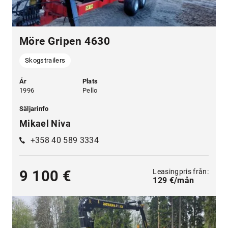
Möre Gripen 4630
Skogstrailers
År
Plats
1996
Pello
Säljarinfo
Mikael Niva
+358 40 589 3334
Leasingpris från:
9 100 €
129 €/mån