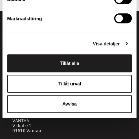
Marknadsföring
Visa detaljer
Tillåt alla
+358 200 70070
sales@maatori.fi
Tillåt urval
Maatori Oy
Kontor
KANGASALA
Avvisa
Somerotie 8
36220 Kangasala
VANTAA
Virkatie 1
01510 Vantaa