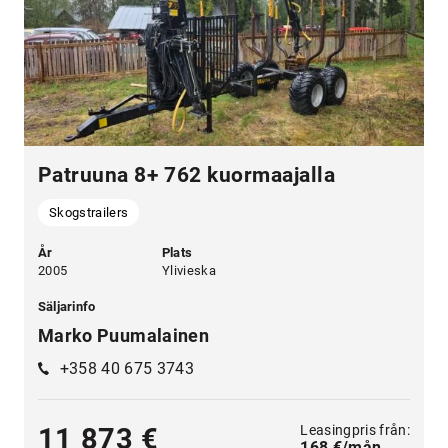
Patruuna 8+ 762 kuormaajalla
Skogstrailers
År
Plats
2005
Ylivieska
Säljarinfo
Marko Puumalainen
+358 40 675 3743
Leasingpris från:
11 873 €
168 €/mån