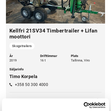
Kellfri 21SV34 Timbertrailer + Lifan
moottori
Skogstrailers
År
Drifttimmar
Plats
2019
16 t
Tallinna, Viro
Säljarinfo
Timo Korpela
+358 50 300 4000
Leasingpris från:
8 500 €
120 €/mån