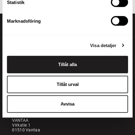
Statistik
Marknadsföring
Visa detaljer
Tillåt alla
+358 200 70070
sales@maatori.fi
Tillåt urval
Maatori Oy
Kontor
KANGASALA
Avvisa
Somerotie 8
36220 Kangasala
VANTAA
Virkatie 1
01510 Vantaa