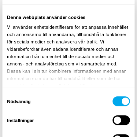
Denna webbplats använder cookies
Vi använder enhetsidentifierare för att anpassa innehållet
och annonserna till användarna, tillhandahålla funktioner
för sociala medier och analysera vår trafik. Vi
Ett brett utbud av tunga fordon
vidarebefordrar även sådana identifierare och annan
Välj kategori
entreprenad
,
transportfordon
,
lantbruk
,
information från din enhet till de sociala medier och
skogsmaskiner
,
materialhantering
eller
grönytemaskiner
.
annons- och analysföretag som vi samarbetar med.
Dessa kan i sin tur kombinera informationen med annan
Använd sökkriterierna för tunga fordon på sidan för att
information som du har tillhandahållit eller som de har
hitta traktorer, skogsmaskiner, teleskoplastare eller
samlat in när du har använt deras tjänster.
grävlastare som passar dina behov. Sök efter tunga
Samtyckesval
fordon efter produktgrupp, märke, modell, ort, modellår,
Nödvändig
pris, typ av annons eller produktens totalvikt.
Ta en titt på Maatoris utbud av tunga fordon och hitta
Inställningar
rätt produkt för dina behov! Om du inte hittar det du
söker kan du alltid kontakta vår
försäljningsavdelning
.