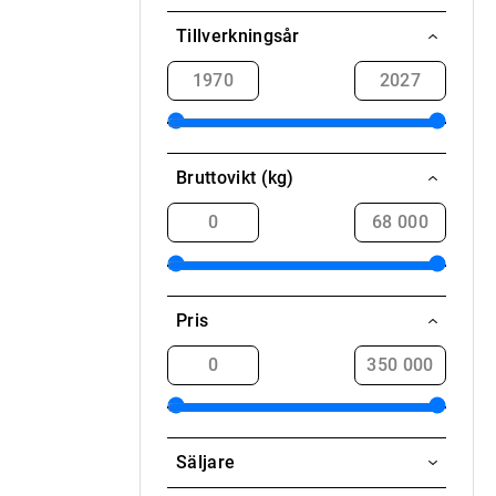
Wacker Neuson
Aavasaksa / Ylitornio
Tillverkningsår
MS90-4
Akaa
KENGURU
Alahärmä
Kenguru
Alajärvi
Bruttovikt (kg)
Alavieska
Alavus
Askola
Elimäki
Pris
Eno
Enontekiö
Espoo
Eurajoki
Säljare
Evijärvi