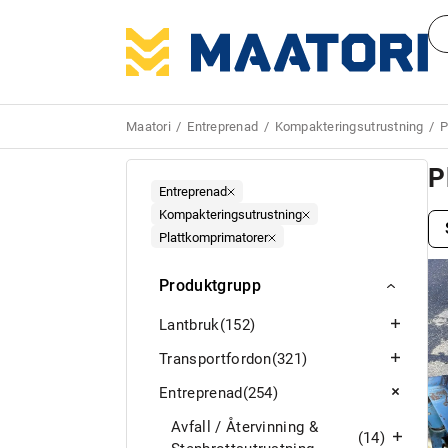
Maatori
Entreprenad
Kompakteringsutrustning
P
P
Entreprenad
Kompakteringsutrustning
Plattkomprimatorer
Produktgrupp
Lantbruk
(152)
Transportfordon
(321)
Entreprenad
(254)
Avfall / Återvinning &
(14)