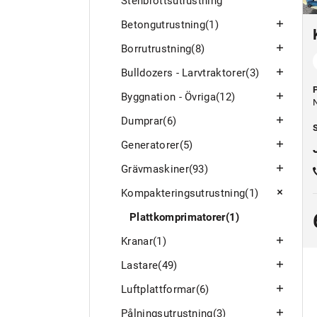
Stenbrottsutrustning
Betongutrustning
(1)
Borrutrustning
(8)
Bulldozers - Larvtraktorer
(3)
P
Byggnation - Övriga
(12)
Dumprar
(6)
S
Generatorer
(5)
Grävmaskiner
(93)
Kompakteringsutrustning
(1)
Plattkomprimatorer
(1)
Kranar
(1)
Lastare
(49)
Luftplattformar
(6)
Pålningsutrustning
(3)