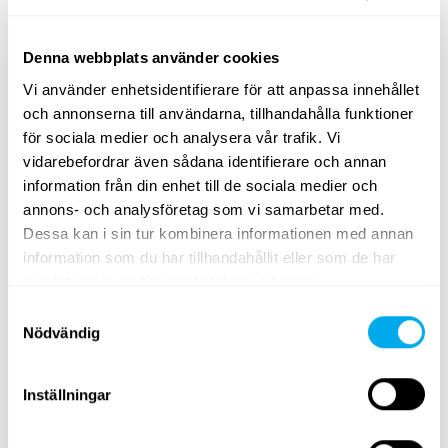
Denna webbplats använder cookies
Vi använder enhetsidentifierare för att anpassa innehållet
och annonserna till användarna, tillhandahålla funktioner
för sociala medier och analysera vår trafik. Vi
Ett brett utbud av tunga fordon
vidarebefordrar även sådana identifierare och annan
Välj kategori
entreprenad
,
transportfordon
,
lantbruk
,
information från din enhet till de sociala medier och
skogsmaskiner
,
materialhantering
eller
grönytemaskiner
.
annons- och analysföretag som vi samarbetar med.
Dessa kan i sin tur kombinera informationen med annan
Använd sökkriterierna för tunga fordon på sidan för att
information som du har tillhandahållit eller som de har
hitta traktorer, skogsmaskiner, teleskoplastare eller
samlat in när du har använt deras tjänster.
grävlastare som passar dina behov. Sök efter tunga
Samtyckesval
fordon efter produktgrupp, märke, modell, ort, modellår,
Nödvändig
pris, typ av annons eller produktens totalvikt.
Ta en titt på Maatoris utbud av tunga fordon och hitta
Inställningar
rätt produkt för dina behov! Om du inte hittar det du
söker kan du alltid kontakta vår
försäljningsavdelning
.