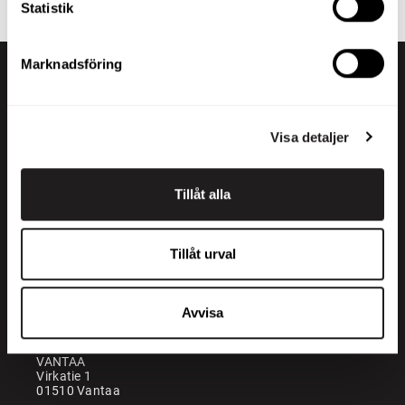
Statistik
Marknadsföring
Visa detaljer
Tillåt alla
+358 200 70070
sales@maatori.fi
Tillåt urval
Maatori Oy
Kontor
KANGASALA
Avvisa
Somerotie 8
36220 Kangasala
VANTAA
Virkatie 1
01510 Vantaa