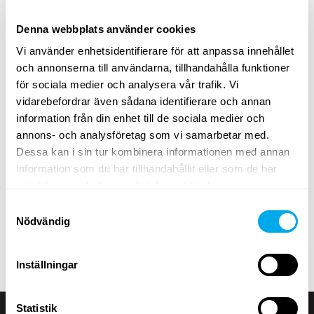
Denna webbplats använder cookies
Ett brett utbud av tunga fordon
Vi använder enhetsidentifierare för att anpassa innehållet
och annonserna till användarna, tillhandahålla funktioner
Välj kategori
entreprenad
,
transportfordon
,
lantbruk
,
för sociala medier och analysera vår trafik. Vi
skogsmaskiner
,
materialhantering
eller
grönytemaskiner
.
vidarebefordrar även sådana identifierare och annan
information från din enhet till de sociala medier och
Använd sökkriterierna för tunga fordon på sidan för att
annons- och analysföretag som vi samarbetar med.
hitta traktorer, skogsmaskiner, teleskoplastare eller
Dessa kan i sin tur kombinera informationen med annan
grävlastare som passar dina behov. Sök efter tunga
information som du har tillhandahållit eller som de har
fordon efter produktgrupp, märke, modell, ort, modellår,
samlat in när du har använt deras tjänster.
pris, typ av annons eller produktens totalvikt.
Samtyckesval
Ta en titt på Maatoris utbud av tunga fordon och hitta
Nödvändig
rätt produkt för dina behov! Om du inte hittar det du
söker kan du alltid kontakta vår
försäljningsavdelning
.
Inställningar
Statistik