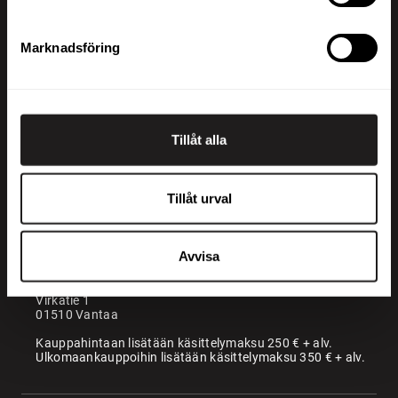
Marknadsföring
Visa detaljer
Tillåt alla
+358 200 70070
sales@maatori.fi
Maatori Oy
Tillåt urval
Kontor
KANGASALA
Somerotie 8
Avvisa
36220 Kangasala
VANTAA
Virkatie 1
01510 Vantaa
Kauppahintaan lisätään käsittelymaksu 250 € + alv.
Ulkomaankauppoihin lisätään käsittelymaksu 350 € + alv.