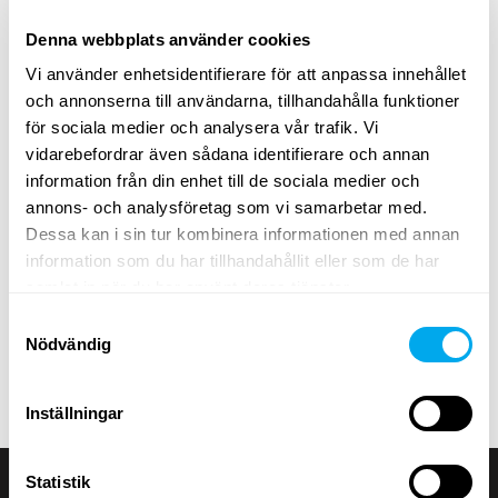
Denna webbplats använder cookies
Ett brett utbud av tunga fordon
Vi använder enhetsidentifierare för att anpassa innehållet
och annonserna till användarna, tillhandahålla funktioner
Välj kategori
entreprenad
,
transportfordon
,
lantbruk
,
för sociala medier och analysera vår trafik. Vi
skogsmaskiner
,
materialhantering
eller
grönytemaskiner
.
vidarebefordrar även sådana identifierare och annan
Använd sökkriterierna för tunga fordon på sidan för att
information från din enhet till de sociala medier och
hitta traktorer, skogsmaskiner, teleskoplastare eller
annons- och analysföretag som vi samarbetar med.
grävlastare som passar dina behov. Sök efter tunga
Dessa kan i sin tur kombinera informationen med annan
fordon efter produktgrupp, märke, modell, ort, modellår,
information som du har tillhandahållit eller som de har
pris, typ av annons eller produktens totalvikt.
samlat in när du har använt deras tjänster.
Samtyckesval
Ta en titt på Maatoris utbud av tunga fordon och hitta
Nödvändig
rätt produkt för dina behov! Om du inte hittar det du
söker kan du alltid kontakta vår
försäljningsavdelning
.
Inställningar
Statistik