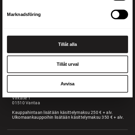
Marknadsföring
Visa detaljer
Tillåt alla
+358 200 70070
sales@maatori.fi
Maatori Oy
Tillåt urval
Kontor
KANGASALA
Somerotie 8
36220 Kangasala
Avvisa
VANTAA
Virkatie 1
01510 Vantaa
Kauppahintaan lisätään käsittelymaksu 250 € + alv.
Ulkomaankauppoihin lisätään käsittelymaksu 350 € + alv.