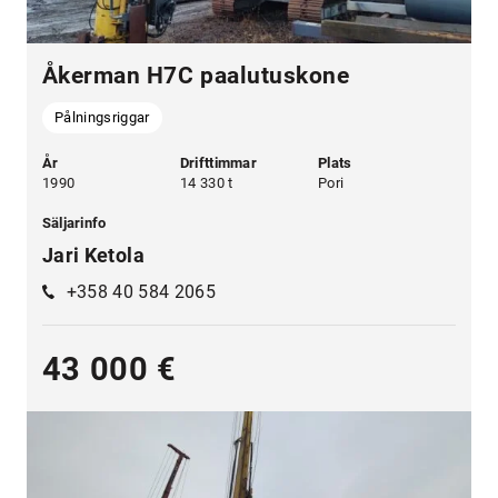
Åkerman H7C paalutuskone
Pålningsriggar
År
Drifttimmar
Plats
1990
14 330 t
Pori
Säljarinfo
Jari Ketola
+358 40 584 2065
43 000 €