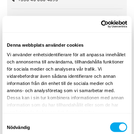
Leasingpris från:
49 000 €
694 €/mån
Denna webbplats använder cookies
Vi använder enhetsidentifierare för att anpassa innehållet
och annonserna till användarna, tillhandahålla funktioner
för sociala medier och analysera vår trafik. Vi
Ett brett utbud av tunga fordon
vidarebefordrar även sådana identifierare och annan
Välj kategori
entreprenad
,
transportfordon
,
lantbruk
,
information från din enhet till de sociala medier och
skogsmaskiner
,
materialhantering
eller
grönytemaskiner
.
annons- och analysföretag som vi samarbetar med.
Dessa kan i sin tur kombinera informationen med annan
Använd sökkriterierna för tunga fordon på sidan för att
information som du har tillhandahållit eller som de har
hitta traktorer, skogsmaskiner, teleskoplastare eller
samlat in när du har använt deras tjänster.
grävlastare som passar dina behov. Sök efter tunga
Samtyckesval
fordon efter produktgrupp, märke, modell, ort, modellår,
Nödvändig
pris, typ av annons eller produktens totalvikt.