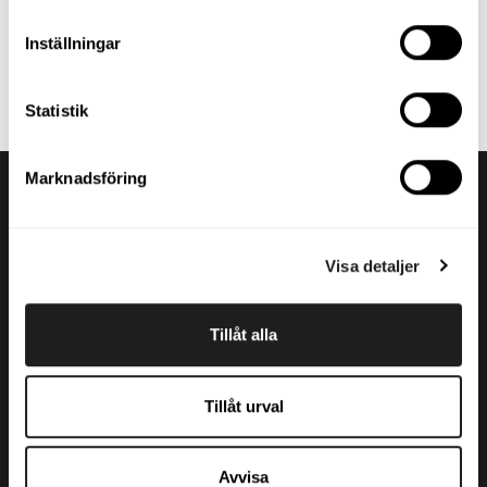
Ta en titt på Maatoris utbud av tunga fordon och hitta
Inställningar
rätt produkt för dina behov! Om du inte hittar det du
söker kan du alltid kontakta vår
försäljningsavdelning
.
Statistik
Marknadsföring
Visa detaljer
Tillåt alla
+358 200 70070
sales@maatori.fi
Tillåt urval
Maatori Oy
Kontor
KANGASALA
Avvisa
Somerotie 8