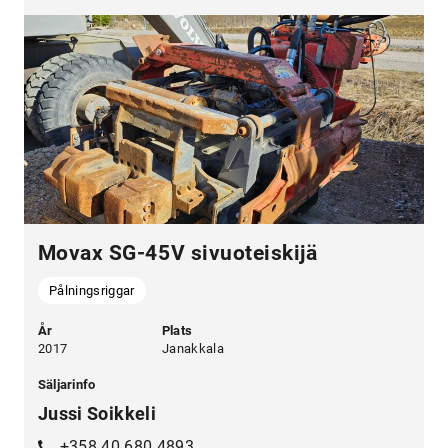
Movax SG-45V sivuoteiskijä
Pålningsriggar
År
Plats
2017
Janakkala
Säljarinfo
Jussi Soikkeli
+358 40 680 4893