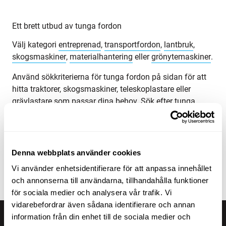
Ett brett utbud av tunga fordon
Välj kategori
entreprenad
,
transportfordon
,
lantbruk
,
skogsmaskiner
,
materialhantering
eller
grönytemaskiner
.
Använd sökkriterierna för tunga fordon på sidan för att
hitta traktorer, skogsmaskiner, teleskoplastare eller
grävlastare som passar dina behov. Sök efter tunga
fordon efter produktgrupp, märke, modell, ort, modellår,
pris, typ av annons eller produktens totalvikt.
Ta en titt på Maatoris utbud av tunga fordon och hitta
Denna webbplats använder cookies
rätt produkt för dina behov! Om du inte hittar det du
Vi använder enhetsidentifierare för att anpassa innehållet
söker kan du alltid kontakta vår
försäljningsavdelning
.
och annonserna till användarna, tillhandahålla funktioner
för sociala medier och analysera vår trafik. Vi
vidarebefordrar även sådana identifierare och annan
information från din enhet till de sociala medier och