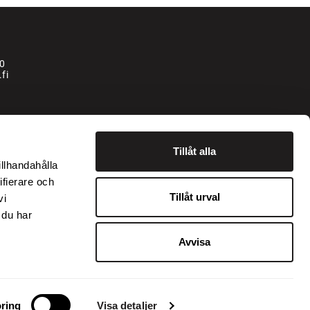
0
fi
la
Tillåt alla
illhandahålla
ifierare och
isätään käsittelymaksu 250 € + alv.
Tillåt urval
vi
hin lisätään käsittelymaksu 350 € + alv.
 du har
Avvisa
ring
Visa detaljer