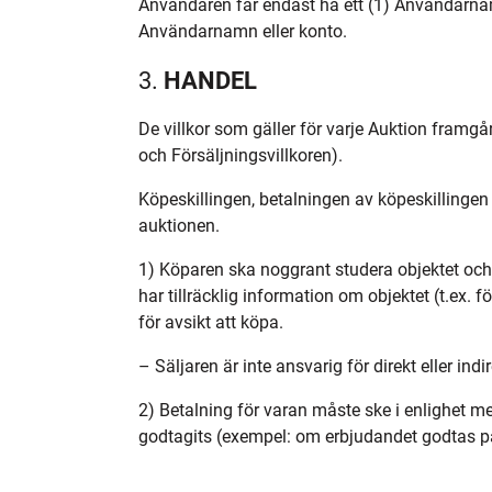
Användaren får endast ha ett (1) Användarnamn
Användarnamn eller konto.
3.
HANDEL
De villkor som gäller för varje Auktion framg
och Försäljningsvillkoren).
Köpeskillingen, betalningen av köpeskillingen
auktionen.
1) Köparen ska noggrant studera objektet och
har tillräcklig information om objektet (t.ex. f
för avsikt att köpa.
– Säljaren är inte ansvarig för direkt eller indi
2) Betalning för varan måste ske i enlighet me
godtagits (exempel: om erbjudandet godtas på