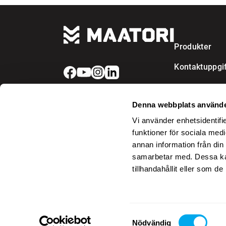
Produkter
Kontaktuppgif
Denna webbplats använde
Vi använder enhetsidentifie
funktioner för sociala medi
annan information från din
samarbetar med. Dessa kan
tillhandahållit eller som d
Samtyckesval
Nödvändig