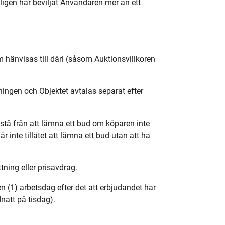
ligen har beviljat Användaren mer än ett
 hänvisas till däri (såsom Auktionsvillkoren
ningen och Objektet avtalas separat efter
stå från att lämna ett bud om köparen inte
är inte tillåtet att lämna ett bud utan att ha
ttning eller prisavdrag.
n (1) arbetsdag efter det att erbjudandet har
natt på tisdag).