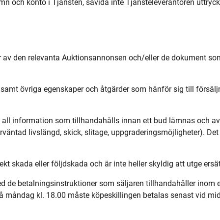
 och konto i Tjänsten, såvida inte Tjänsteleverantören uttryck
år av den relevanta Auktionsannonsen och/eller de dokument som
 samt övriga egenskaper och åtgärder som hänför sig till försälj
 all information som tillhandahålls innan ett bud lämnas och av
örväntad livslängd, skick, slitage, uppgraderingsmöjligheter). Det 
rekt skada eller följdskada och är inte heller skyldig att utge ersä
d de betalningsinstruktioner som säljaren tillhandahåller inom e
 måndag kl. 18.00 måste köpeskillingen betalas senast vid mid