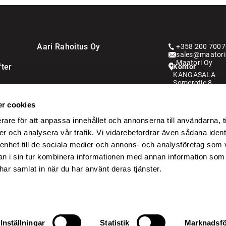
Aari Rahoitus Oy
+358 200 7007
sales@maatori.
Maatori Oy
ter
Kontor
KANGASALA
Somerotie 8
36220 Kangasa
r cookies
VANTAA
Virkatie 1
rare för att anpassa innehållet och annonserna till användarna, t
01510 Vantaa
er och analysera vår trafik. Vi vidarebefordrar även sådana ident
Kauppahintaan l
 enhet till de sociala medier och annons- och analysföretag som 
Ulkomaankauppoi
 i sin tur kombinera informationen med annan information som
e har samlat in när du har använt deras tjänster.
Inställningar
Statistik
Marknadsfö