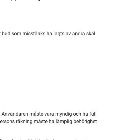
bort bud som misstänks ha lagts av andra skäl
a. Användaren måste vara myndig och ha full
persons räkning måste ha lämplig behörighet